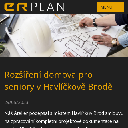
MENU
Rozšíření domova pro
seniory v Havlíčkově Brodě
29/05/2023
Náš Ateliér podepsal s městem Havlíčkův Brod smlouvu
na zpracování kompletní projektové dokumentace na