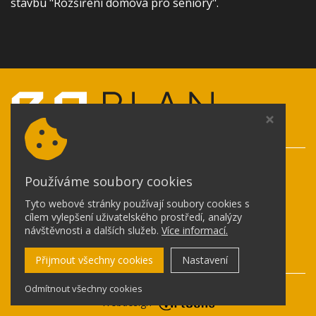
stavbu "Rozšíření domova pro seniory".
ČLEN SKUPINY
ERPLAN s.r.o.
Používáme soubory cookies
U Borové 69
580 01 Havlíčkův Brod
Tyto webové stránky používají soubory cookies s
Nastavení cookies
cílem vylepšení uživatelského prostředí, analýzy
návštěvnosti a dalších služeb.
Více informací.
telefon:
+420 605 546 273
IČ: 080 82 308 / DIČ: CZ 080 82 308
Přijmout všechny cookies
Nastavení
Copyright © 2026,
erplan.cz
Odmítnout všechny cookies
Webdesign